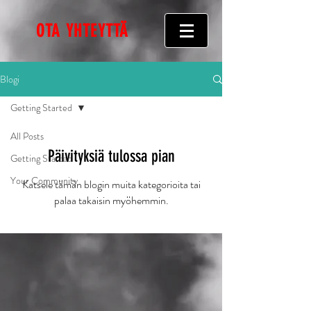
OTA YHTEYTTÄ
Blogi
Getting Started
All Posts
Päivityksiä tulossa pian
Getting Started
Your Community
Katsele tämän blogin muita kategorioita tai
palaa takaisin myöhemmin.