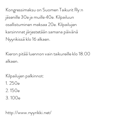
Kongressimaksu on Suomen Taikurit Ry:n 
jäsenille 30e ja muille 40e. Kilpailuun 
osallistuminen maksaa 20e. Kilpailujen 
karsinnnat järjestetään samana päivänä 
Nyyrikissä klo 16 alkaen.
Kieron pitää luennon vain taikureille klo 18.00 
alkaen.
Kilpailujen palkinnot:
1. 250e
2. 150e
3. 100e
http://www.nyyrikki.net/