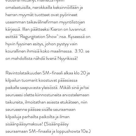
omalaatuisilla, nerokkailla keksinnöillään ja 
herran myymät tuotteet ovat pyörineet 
useamman taikavälinefirman myyntilistojen 
kärjessä. Illan päätteeksi Kieron on luvannut 
esittää "Regurgitation Show":nsa. Kyseessä on 
hyvin fyysinen esitys, johon pystyy vain 
kourallinen ihmisiä koko maailmassa.  3.10. se 
on mahdollista nähdä livenä Nyyrikissä!
Ravintolataikuuden SM-finaali alkaa klo 20 ja 
kilpailun tuomarit koostuvat pääasiassa 
paikalle saapuvasta yleisöstä. Mikäli sinä ja/tai 
seurueesi olette kiinnostuneita arvostelemaan 
taikureita, ilmoitathan asiasta etukäteen, niin 
seurueenne pääsee sisälle seuraamaan 
kilpailuja parhailta paikoilta ja ilman 
sisäänpääsymaksua! (Sisäänpääsy 
seuraamaan SM-finaalia ja loppushowta 10e.)