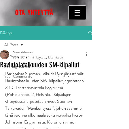
OTA YHTEYTTÄ
Päivitys
All Posts
Miika Pelkonen
All Posts
20.8.2018
1 min käytetty lukemiseen
Ravintolataikuuden SM-kilpailut
Getting Started
Perinteiset Suomen Taikurit Ry:n järjestämät 
Your Community
Ravintolataikuuden SM-kilpailut järjestetään 
3.10. Teatteriravintola Nyyrikissä 
(Pohjolankatu 2, Helsinki). Kilpailujen 
yhteydessä järjestetään myös Suomen 
Taikureiden "Minikongressi", johon saamme 
tänä vuonna ulkomaalaiseksi vieraaksi Kieron 
Johnsonin Englannista. Kieron on viime 
vuosina niittänyt mainetta hyvin 